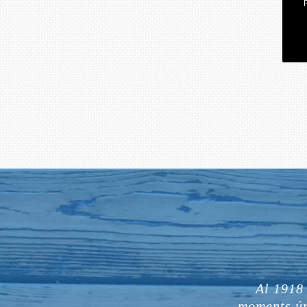
Al 1918
moments ún