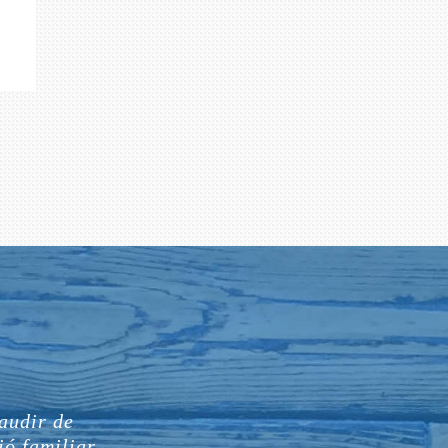
audir de
ó familiar,