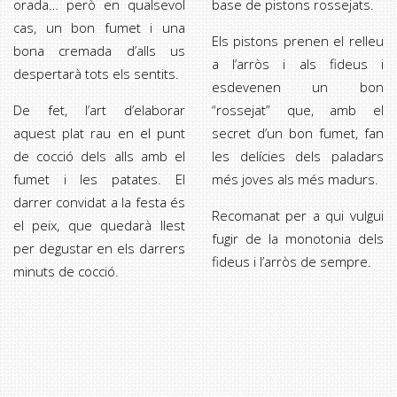
orada… però en qualsevol
base de pistons rossejats.
cas, un bon fumet i una
Els pistons prenen el relleu
bona cremada d’alls us
a l’arròs i als fideus i
despertarà tots els sentits.
esdevenen un bon
De fet, l’art d’elaborar
“rossejat” que, amb el
aquest plat rau en el punt
secret d’un bon fumet, fan
de cocció dels alls amb el
les delícies dels paladars
fumet i les patates. El
més joves als més madurs.
darrer convidat a la festa és
Recomanat per a qui vulgui
el peix, que quedarà llest
fugir de la monotonia dels
per degustar en els darrers
fideus i l’arròs de sempre.
minuts de cocció.