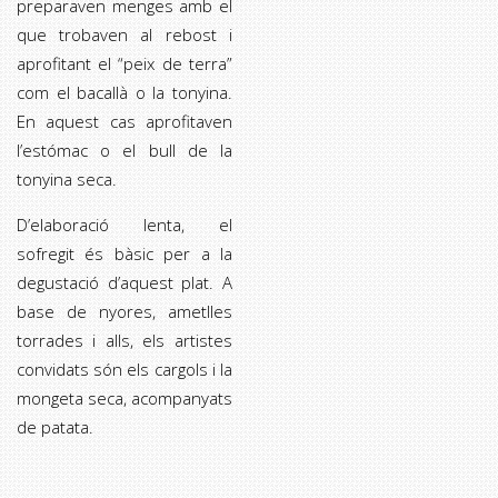
preparaven menges amb el
que trobaven al rebost i
aprofitant el “peix de terra”
com el bacallà o la tonyina.
En aquest cas aprofitaven
l’estómac o el bull de la
tonyina seca.
D’elaboració lenta, el
sofregit és bàsic per a la
degustació d’aquest plat. A
base de nyores, ametlles
torrades i alls, els artistes
convidats són els cargols i la
mongeta seca, acompanyats
de patata.