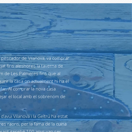
 pescador de Vilanova, va comprar
otjat fins aleshores la taverna de
om de Les Palmeres fins que al
uirir la casa on actualment hi ha el
ar. Al comprar la nova casa
ejar el local amb el sobrenom de
 d’avui Vilanova i la Geltrú ha estat
res raons, per la fama de la cuina
urant gairebé 100 anys van ser