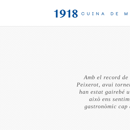
Amb el record de 
Peixerot, avui torne
han estat gairebé u
això ens senti
gastronòmic cap a