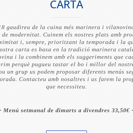
CARTA
18 gaudireu de la cuina més marinera i vilanovin
c de modernitat. Cuinem els nostres plats amb pro
ximitat i, sempre, prioritzant la temporada i la qu
ostra carta es basa en la tradició marinera catal
ovina i la combinem amb els suggeriments que ca
erim perquè pugueu tastar el bo i millor del nostr
sou un grup us podem proposar diferents menús se
orada. Contacteu amb nosaltres i us farem la pro
que necessiteu.
· Menú setmanal de dimarts a divendres 33,50€ 