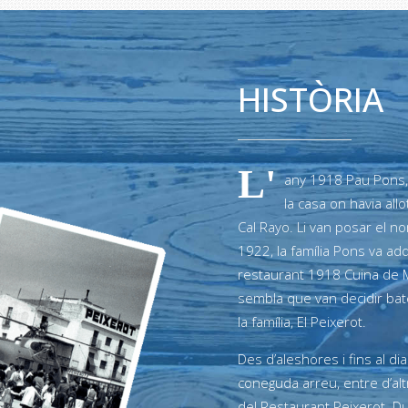
HISTÒRIA
L'
any 1918 Pau Pons,
la casa on havia all
Cal Rayo. Li van posar el n
1922, la família Pons va adq
restaurant 1918 Cuina de M
sembla que van decidir bat
la família, El Peixerot.
Des d’aleshores i fins al dia
coneguda arreu, entre d’alt
del Restaurant Peixerot. D