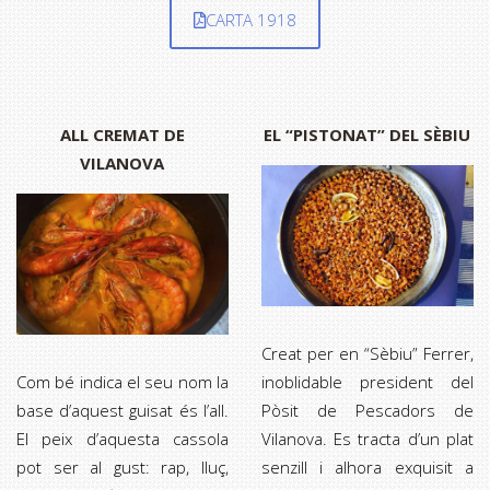
CARTA 1918
ALL CREMAT DE
EL “PISTONAT” DEL SÈBIU
VILANOVA
Creat per en “Sèbiu” Ferrer,
Com bé indica el seu nom la
inoblidable president del
base d’aquest guisat és l’all.
Pòsit de Pescadors de
El peix d’aquesta cassola
Vilanova. Es tracta d’un plat
pot ser al gust: rap, lluç,
senzill i alhora exquisit a