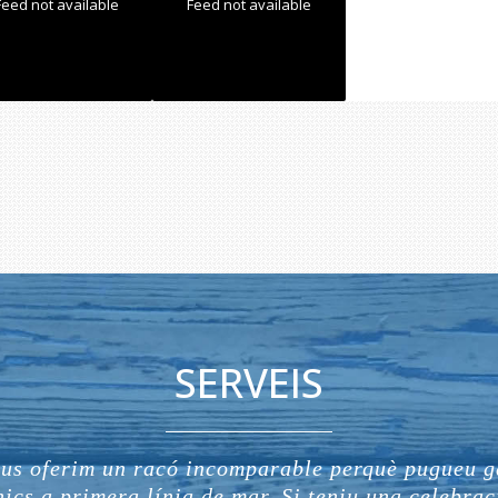
Feed not available
Feed not available
SERVEIS
 us oferim un racó incomparable perquè pugueu g
ics a primera línia de mar. Si teniu una celebraci