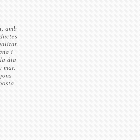
a, amb
ductes
alitat.
ana i
da dia
e mar.
gons
posta
·