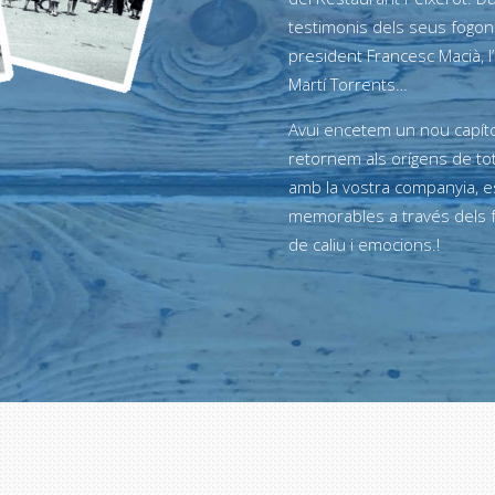
testimonis dels seus fogon
president Francesc Macià, l’
Martí Torrents…
Avui encetem un nou capítol
retornem als orígens de tot 
amb la vostra companyia, 
memorables a través dels 
de caliu i emocions.!