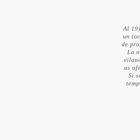
Al 19
un to
de pro
La n
vilan
us of
Si 
temp